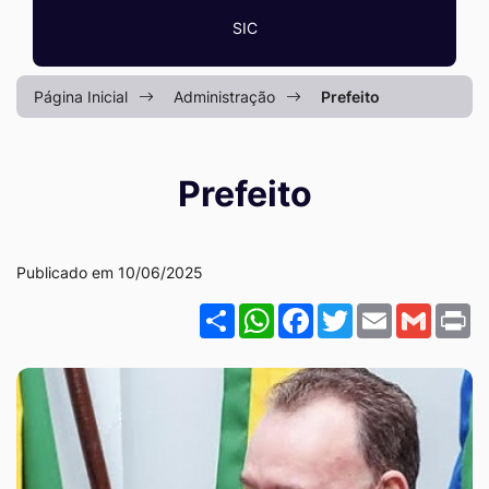
Ir
SIC
para
o
Página Inicial
Administração
Prefeito
rodapé
[alt+4]
Prefeito
Colaborador Paulinho Borto
Publicado em 10/06/2025
Share
WhatsApp
Facebook
Twitter
Email
Gmail
P