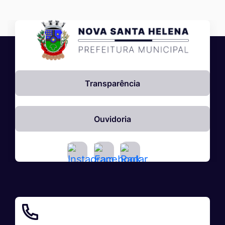
Transparência
Ouvidoria
Acessar
Acessar
Acessar
a
a
a
Rede
Rede
Rede
Social
Social
Social
Instagram
Facebook
Radar
Transparência