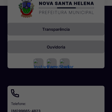
Previdência
Social
Santa
Helena
Transparência
Pervi
Ouvidoria
Acessar
Acessar
Acessar
a
a
a
Rede
Rede
Rede
Social
Social
Social
Instagram
Facebook
Radar
Transparência
Telefone:
(66)99665-4823