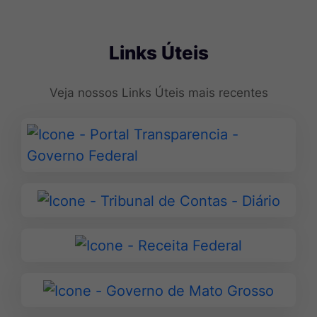
Seção Links Úteis
Links Úteis
Veja nossos Links Úteis mais recentes
Ir
para
Portal
Transparencia
Ir
-
para
Governo
Tribunal
Ir
Federal
de
para
Contas
Receita
Ir
-
Federal
para